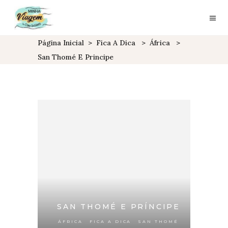
Página Inicial
>
Fica A Dica
>
África
>
San Thomé E Principe
SAN THOMÉ E PRÍNCIPE
,
,
ÁFRICA
FICA A DICA
SAN THOMÉ