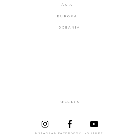
ÁSIA
EUROPA
OCEANIA
SIGA-NOS
INSTAGRAM
FACEBOOOK
YOUTUBE