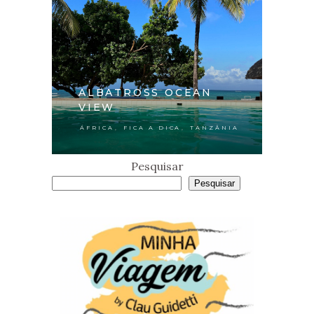
ALBATROSS OCEAN
VIEW
,
,
ÁFRICA
FICA A DICA
TANZÂNIA
Pesquisar
Pesquisar