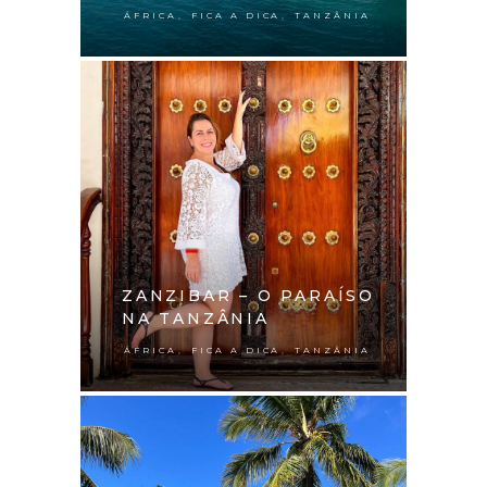
,
,
ÁFRICA
FICA A DICA
TANZÂNIA
ZANZIBAR – O PARAÍSO
NA TANZÂNIA
,
,
ÁFRICA
FICA A DICA
TANZÂNIA