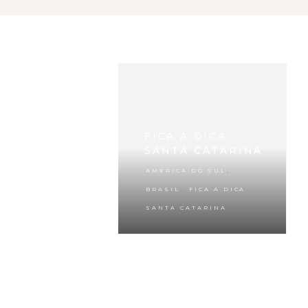
FICA A DICA:
SANTA CATARINA
,
AMÉRICA DO SUL
,
,
BRASIL
FICA A DICA
SANTA CATARINA