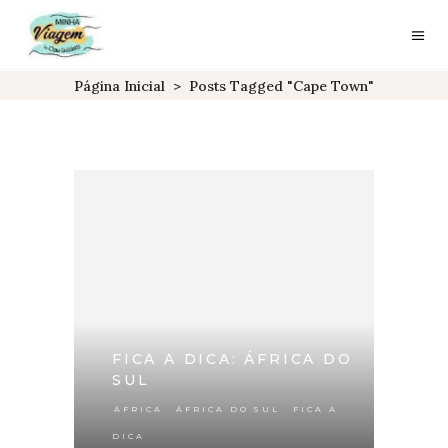
Página Inicial
>
Posts Tagged "cape Town"
FICA A DICA: ÁFRICA DO
SUL
,
,
ÁFRICA
ÁFRICA DO SUL
FICA A
DICA