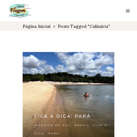
Página Inicial
>
Posts Tagged "culinária"
FICA A DICA: PARÁ
,
,
AMÉRICA DO SUL
BRASIL
FICA A
,
DICA
PARÁ