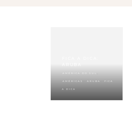
FICA A DICA:
ARUBA
,
AMÉRICA DO SUL
,
,
AMÉRICAS
ARUBA
FICA
A DICA