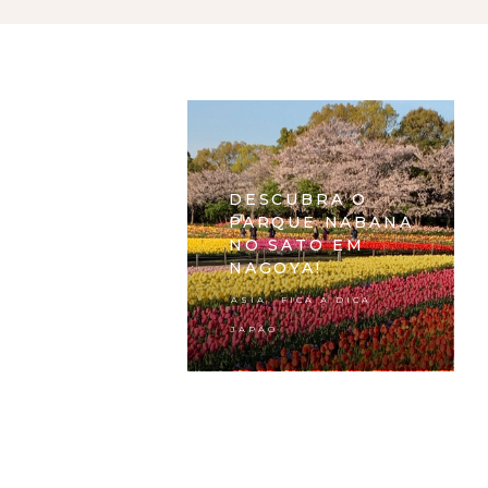
DESCUBRA O
PARQUE NABANA
NO SATO EM
NAGOYA!
,
,
ÁSIA
FICA A DICA
JAPÃO