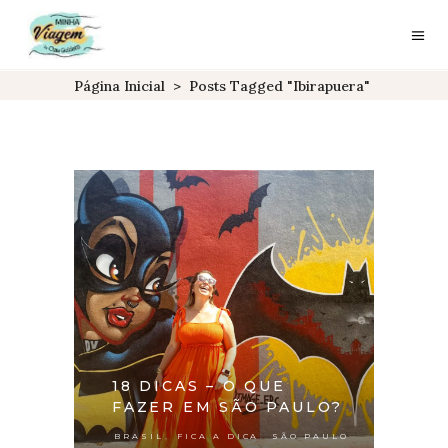
Página Inicial
>
Posts Tagged "Ibirapuera"
18 DICAS – O QUE
FAZER EM SÃO PAULO?
,
,
BRASIL
FICA A DICA
SÃO PAULO