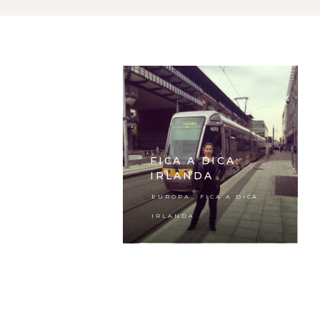
FICA A DICA:
IRLANDA
,
,
EUROPA
FICA A DICA
IRLANDA