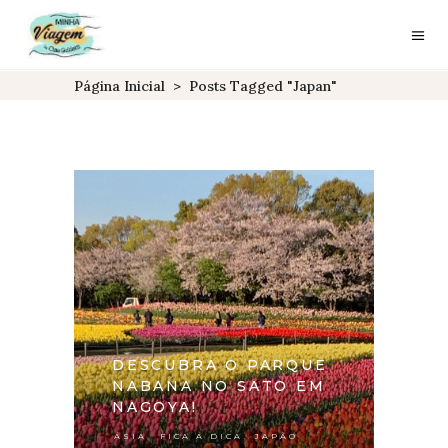
Página Inicial
>
Posts Tagged "japan"
DESCUBRA O PARQUE
NABANA NO SATO EM
NAGOYA!
,
,
ÁSIA
FICA A DICA
JAPÃO