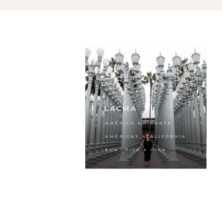
LACMA
,
AMÉRICA DO NORTE
,
,
AMÉRICAS
CALIFÓRNIA
,
EUA
FICA A DICA