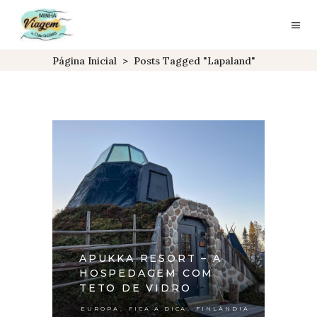
Página Inicial
>
Posts Tagged "lapaland"
APUKKA RESORT – A
HOSPEDAGEM COM
TETO DE VIDRO
,
,
EUROPA
FICA A DICA
FINLÂNDIA