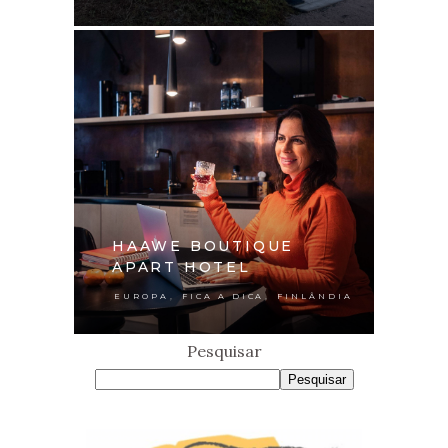
HAAWE BOUTIQUE
APART HOTEL
,
,
EUROPA
FICA A DICA
FINLÂNDIA
Pesquisar
Pesquisar