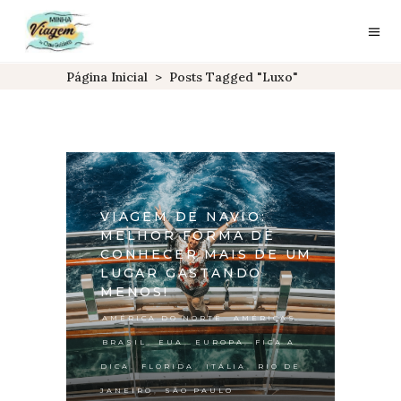
Página Inicial
>
Posts Tagged "luxo"
VIAGEM DE NAVIO:
MELHOR FORMA DE
CONHECER MAIS DE UM
LUGAR GASTANDO
MENOS!
,
,
AMÉRICA DO NORTE
AMÉRICAS
,
,
,
BRASIL
EUA
EUROPA
FICA A
,
,
,
DICA
FLÓRIDA
ITÁLIA
RIO DE
,
JANEIRO
SÃO PAULO