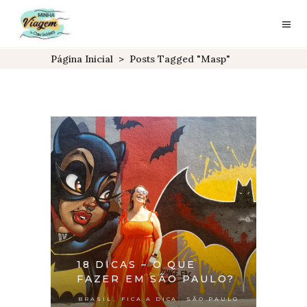
Página Inicial
>
Posts Tagged "masp"
18 DICAS – O QUE
FAZER EM SÃO PAULO?
,
,
BRASIL
FICA A DICA
SÃO PAULO