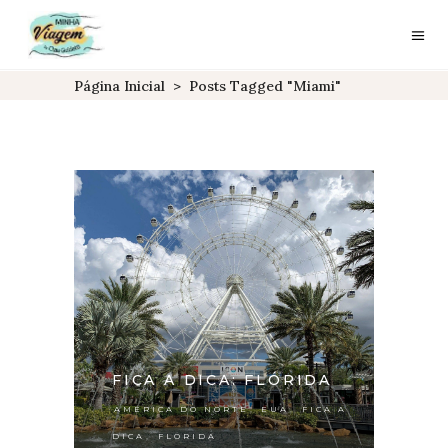
Página Inicial
>
Posts Tagged "Miami"
FICA A DICA: FLÓRIDA
,
,
AMÉRICA DO NORTE
EUA
FICA A
,
DICA
FLÓRIDA