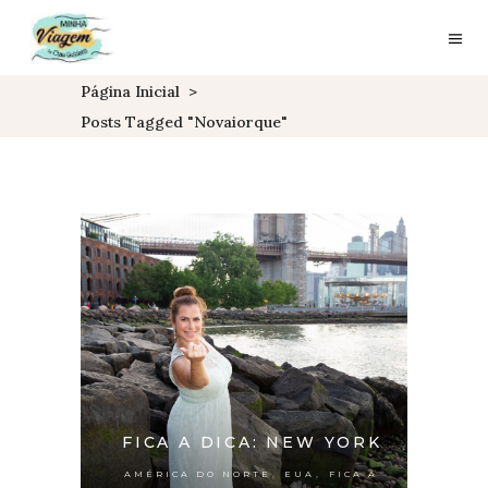
Página Inicial
>
Posts Tagged "novaiorque"
FICA A DICA: NEW YORK
,
,
AMÉRICA DO NORTE
EUA
FICA A