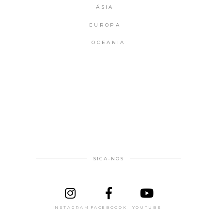
ÁSIA
EUROPA
OCEANIA
SIGA-NOS
INSTAGRAM
FACEBOOOK
YOUTUBE