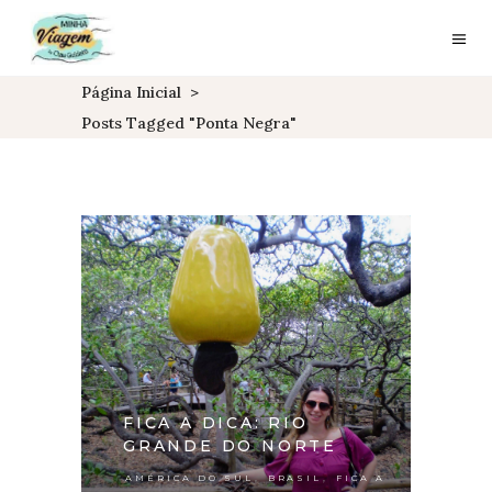
Página Inicial
>
Posts Tagged "ponta Negra"
FICA A DICA: RIO
GRANDE DO NORTE
,
,
AMÉRICA DO SUL
BRASIL
FICA A