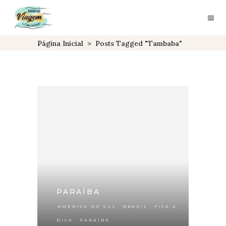
Página Inicial
>
Posts Tagged "tambaba"
PARAÍBA
,
,
AMÉRICA DO SUL
BRASIL
FICA A
,
DICA
PARAÍBA