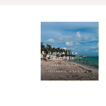
FICA A DICA:
COLÔMBIA
,
AMÉRICA DO SUL
,
COLÔMBIA
FICA A DICA