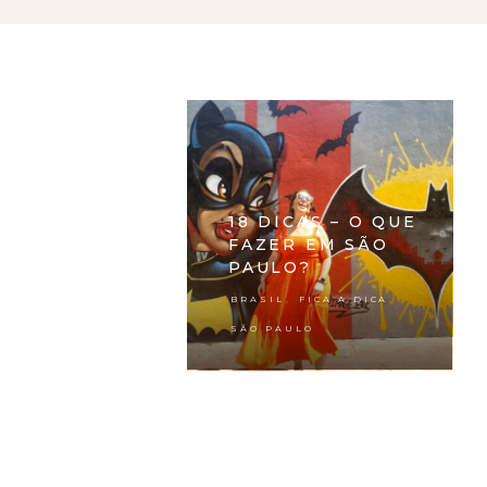
18 DICAS – O QUE
FAZER EM SÃO
PAULO?
,
,
BRASIL
FICA A DICA
SÃO PAULO