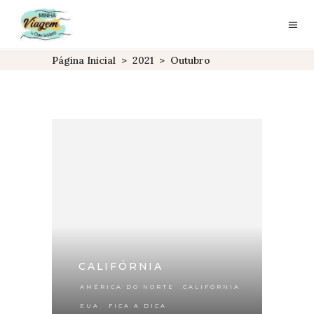
Página Inicial
>
2021
>
Outubro
CALIFÓRNIA
,
,
AMÉRICA DO NORTE
CALIFÓRNIA
,
EUA
FICA A DICA