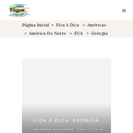
Página Inicial
>
Fica A Dica
>
Américas
>
América Do Norte
>
EUA
>
Geórgia
FICA A DICA: GEÓRGIA
,
,
AMÉRICA DO NORTE
EUA
FICA A