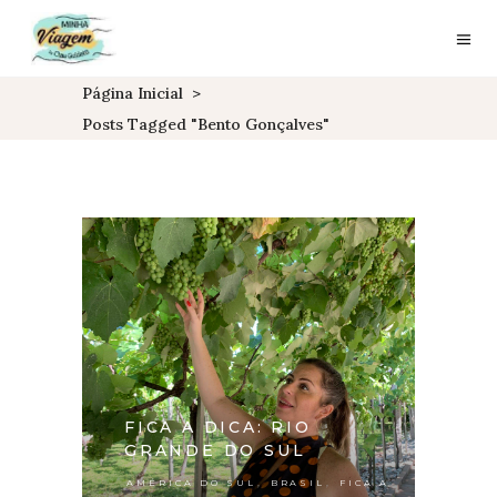
Página Inicial
>
Posts Tagged "bento Gonçalves"
FICA A DICA: RIO
GRANDE DO SUL
,
,
AMÉRICA DO SUL
BRASIL
FICA A