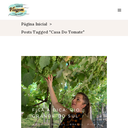
Página Inicial
>
Posts Tagged "casa Do Tomate"
FICA A DICA: RIO
GRANDE DO SUL
,
,
AMÉRICA DO SUL
BRASIL
FICA A