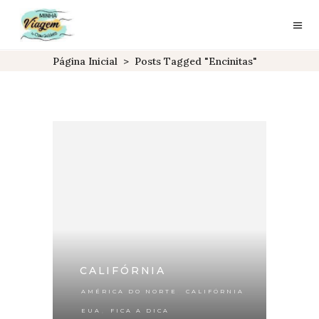
Página Inicial
>
Posts Tagged "encinitas"
CALIFÓRNIA
,
,
AMÉRICA DO NORTE
CALIFÓRNIA
,
EUA
FICA A DICA