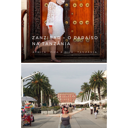
ZANZIBAR – O PARAÍSO
NA TANZÂNIA
,
,
ÁFRICA
FICA A DICA
TANZÂNIA