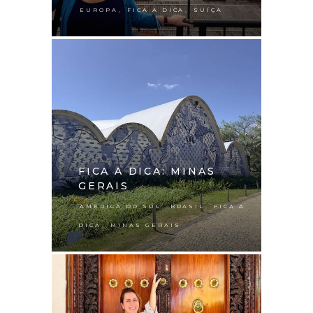
,
,
EUROPA
FICA A DICA
SUÍÇA
FICA A DICA: MINAS
GERAIS
,
,
AMÉRICA DO SUL
BRASIL
FICA A
,
DICA
MINAS GERAIS