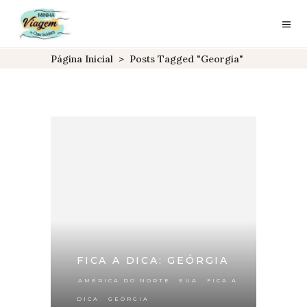
Página Inicial
>
Posts Tagged "georgia"
FICA A DICA: GEÓRGIA
,
,
AMÉRICA DO NORTE
EUA
FICA A
,
DICA
GEÓRGIA