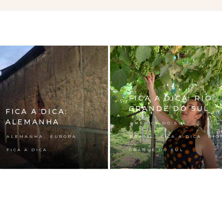
FICA A DICA: RIO
GRANDE DO SUL
FICA A DICA:
ALEMANHA
,
AMÉRICA DO SUL
,
,
,
,
ALEMANHA
EUROPA
BRASIL
FICA A DICA
RIO
FICA A DICA
GRANDE DO SUL