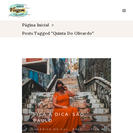
Página Inicial
>
Posts Tagged "quinta Do Olivardo"
FICA A DICA: SÃO
PAULO
,
,
AMÉRICA DO SUL
BRASIL
FICA A