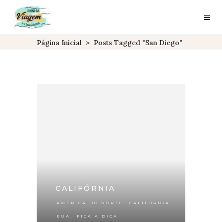
Página Inicial
>
Posts Tagged "san Diego"
CALIFÓRNIA
,
,
AMÉRICA DO NORTE
CALIFÓRNIA
,
EUA
FICA A DICA