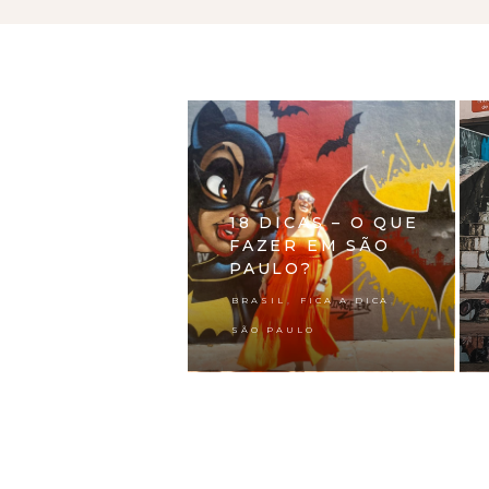
18 DICAS – O QUE
FAZER EM SÃO
PAULO?
,
,
BRASIL
FICA A DICA
SÃO PAULO