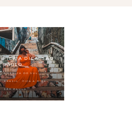
FICA A DICA: SÃO
PAULO
,
AMÉRICA DO SUL
,
,
BRASIL
FICA A DICA
SÃO PAULO