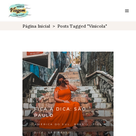
Página Inicial
>
Posts Tagged "vinicola"
FICA A DICA: SÃO
PAULO
,
,
AMÉRICA DO SUL
BRASIL
FICA A
,
DICA
SÃO PAULO