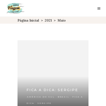
Página Inicial
>
2021
>
Maio
FICA A DICA: SERGIPE
,
,
AMÉRICA DO SUL
BRASIL
FICA A
,
DICA
SERGIPE